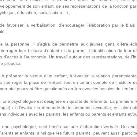
veloppement de son enfant, de ses représentations de la fonction pare
ychique, éducation, socialisation…) ;
de favoriser la verbalisation, d’encourager l’élaboration par le biai
ité.
e la personne, il s’agira de permettre aux jeunes gens d’être éclai
nterroger leur histoire d’enfant et de parent. L’identification de leur 
s d’accès à l’autonomie. Un travail autour des représentations, de l’ins
re proposé.
a à préparer la venue d’un enfant, à évaluer la relation parents/en
à interroger la place de l’enfant, tout en tenant compte de l’histoire d
 parental pourront être questionnés en lien avec les besoins de l’enfant.
l, une psychologue est désignée en qualité de référente. La première r
ogie) et d’évaluer la demande de la personne accueillie, est alors obl
ns individuels avec les parents, les enfants ou parents et enfants et/ou
r une psychologue, sont basés sur une élaboration verbale. Des suppo
arents et enfants, ainsi que les futurs parents, peuvent aussi particip