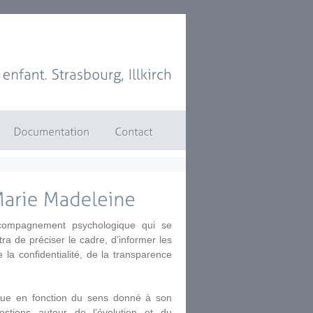
enfant.
Strasbourg,
Illkirch
ccompagnement psychologique qui se
ra de préciser le cadre, d’informer les
la confidentialité, de la transparence
que en fonction du sens donné à son
estions autour de l’évolution et du