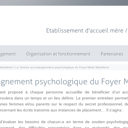
Etablissement
d'accueil
mère
 Madeleine
\ Le Service accompagnement psychologique du Foyer Marie Madeleine
 est proposé à chaque personne accueillie de bénéficier d’un a
roulera dans un temps et un lieu définis. Le premier entretien permett
unes femmes et/ou parents sur le respect du secret professionnel, de 
ncernant les écrits transmis aux instances de placement… Il s’agira :
d’évaluer les besoins de chacun-e en terme de soutien psychologi
acement, des difficultés rencontrées dans sa maternité, des qu