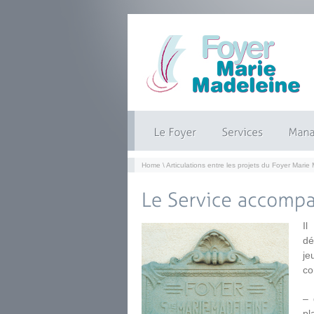
Home
\
Articulations entre les projets du Foyer Marie
Il
dé
je
co
– 
pl